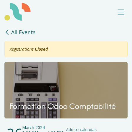
Skip to Content
All Events
Registrations
Closed
Formation Odoo Comptabilité
March 2024
Add to calendar: