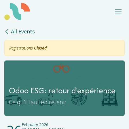
Skip to Content
All Events
Registrations
Closed
Odoo ESG: retour d'expérience
Ce qu'il faut en retenir
February 2026