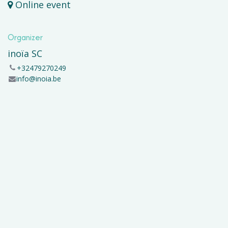
Online event
Organizer
inoïa SC
+32479270249
info@inoia.be