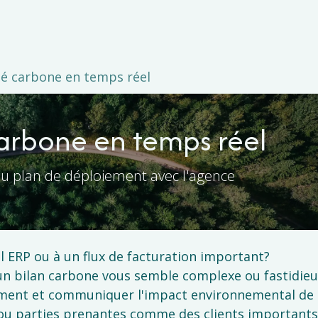
tise
Projets
Coopérative
Evènemen
té carbone en temps réel
carbone en temps réel
 du plan de déploiement avec l'agence
el ERP ou à un flux de facturation important?
un bilan carbone vous semble complexe ou fastidieu
ement et communiquer l'impact environnemental de
s ou parties prenantes comme des clients important