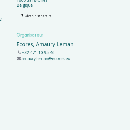
1060 Saint-Gilles
Belgique
Obtenir l'itinéraire
e
Organisateur
Ecores, Amaury Leman
t
+32 471 10 95 46
amaury.leman@ecores.eu