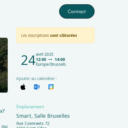
ts
Odoo
Contact
Les inscriptions
sont clôturées
24
avril 2025
12:00
14:00
Europe/Brussels
Ajouter au calendrier :
Emplacement
x?
Smart, Salle Bruxelles
Rue Coenraets 72
s ou