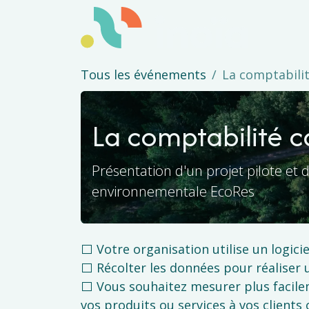
Se rendre au contenu
Exper
Tous les événements
La comptabili
La comptabilité 
Présentation d'un projet pilote et
environnementale EcoRes
⬜ Votre organisation utilise un logici
⬜ Récolter les données pour réaliser 
⬜ Vous souhaitez mesurer plus facil
vos produits ou services à vos client