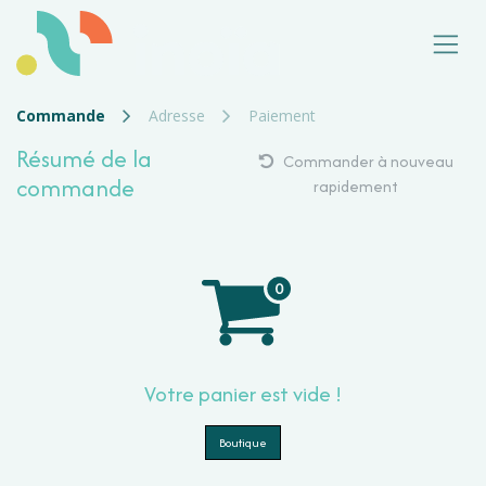
Se rendre au contenu
Commande
Adresse
Paiement
Résumé de la
Commander à nouveau
commande
rapidement
Votre panier est vide !
Boutique