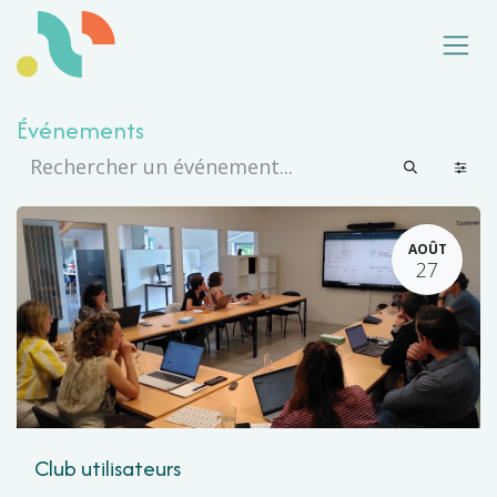
Se rendre au contenu
Événements
AOÛT
27
Club utilisateurs